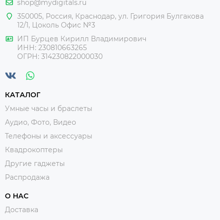
shop@mydigitals.ru
опробовать сразу после покупки!
350005
,
Россия
, Краснодар,
ул. Григория Булгакова
* Наши квадрокоптеры подойдут для начинающих и
12/1, Цоколь Офис №3
практикующих летчиков.
ИП Бурцев Кирилл Владимирович
* Новинки укомплектована самой современной
ИНН:
230810663265
аппаратурой радиоуправления с частотой 2.4Ghz,
ОГРН:
314230822000030
которая обеспечивает большее расстояние управления,
высокую помехоустойчивость и стабильную передачу
радиосигнала.
* Дальность действия пульта достигает 150 метров
КАТАЛОГ
Умные часы и браслеты
Аудио, Фото, Видео
Телефоны и аксессуары
Квадрокоптеры
Другие гаджеты
Распродажа
О НАС
Доставка