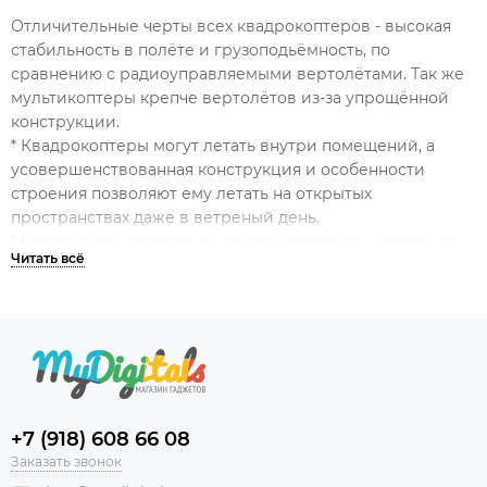
Отличительные черты всех квадрокоптеров - высокая
стабильность в полёте и грузоподьёмность, по
сравнению с радиоуправляемыми вертолётами. Так же
мультикоптеры крепче вертолётов из-за упрощённой
конструкции.
* Квадрокоптеры могут летать внутри помещений, а
усовершенствованная конструкция и особенности
строения позволяют ему летать на открытых
пространствах даже в ветреный день.
* Квадрик может перемещаться в совершенно разных
направлениях вверх, вниз, вперед, назад, вправо, влево,
переворачиваться на 360 градусов и выполнять
впечатляющие 3D трюки!
* Всегда стабильный и устойчивый полет.
* Возможность съемки видео в качестве FullHD (в
зависимости от комплектации).
* Светодиодная подсветка.
* Легок в управлении и отзывчив на команды пилота.
+7 (918) 608 66 08
* Время полета может составлять до 12 минут.
Заказать звонок
* Квадрокоптер готов к полету и вы сможете его