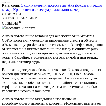
Категории:
Экшн камеры и аксессуары
,
Аквабоксы для экшн
камер
,
Крепления и аксессуары для экшн камер
ОПИСАНИЕ
ХАРАКТЕРИСТИКИ
0
ОТЗЫВЫ
Доставка и оплата
Антизапотевающие вставки для аквабокса экшн-камеры
GoPro помогают уменьшить запотевание стекла и области
объектива внутри бокса во время съемки. Антифог вкладыши
от запотевания впитывают лишнюю влагу и снижают риск
образования конденсата при погружении в воду, съемке у
моря, в бассейне, в дождливую погоду, зимой и при резких
перепадах температуры.
Вставки подходят для большинства аквабоксов и подводных
боксов для экшн-камер GoPro, SJCAM, DJI, Eken, Xiaomi,
Sony и других совместимых моделей. Такой аксессуар для
экшн-камеры особенно полезен при дайвинге, снорклинге,
серфинге, катании на снегоходе, зимней съемке и в любых
условиях высокой влажности.
Антизапотевающие вкладыши выполнены из
абсорбирующего материала, который эффективно впитывает