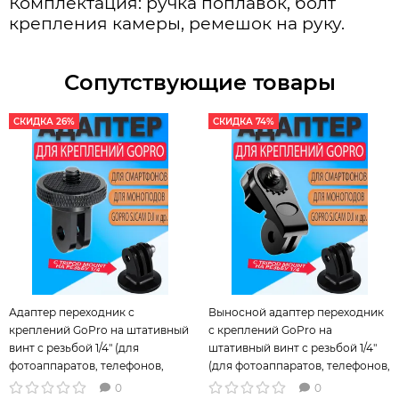
Комплектация: ручка поплавок, болт
крепления камеры, ремешок на руку.
Сопутствующие товары
СКИДКА 26%
СКИДКА 74%
Адаптер переходник с
Выносной адаптер переходник
креплений GoPro на штативный
с креплений GoPro на
винт с резьбой 1/4" (для
штативный винт с резьбой 1/4"
фотоаппаратов, телефонов,
(для фотоаппаратов, телефонов,
экшн камер Sony, Xiaomi с
камер Sony, Xiaomi с
0
0