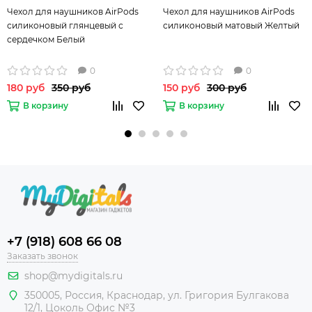
Чехол для наушников AirPods
Чехол для наушников AirPods
силиконовый глянцевый с
силиконовый матовый Желтый
сердечком Белый
0
0
180 руб
350 руб
150 руб
300 руб
В корзину
В корзину
+7 (918) 608 66 08
Заказать звонок
shop@mydigitals.ru
350005
,
Россия
, Краснодар,
ул. Григория Булгакова
12/1, Цоколь Офис №3