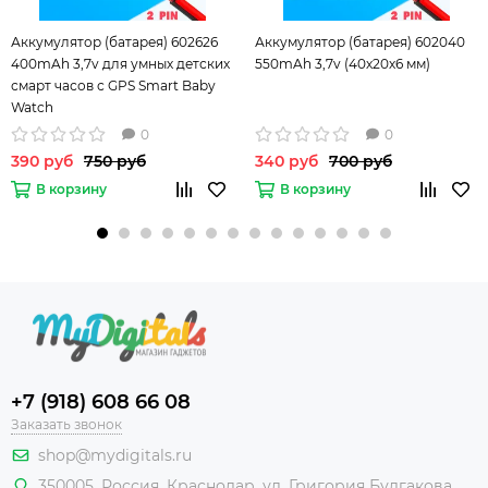
Аккумулятор (батарея) 602626
Аккумулятор (батарея) 602040
400mAh 3,7v для умных детских
550mAh 3,7v (40х20х6 мм)
смарт часов с GPS Smart Baby
Watch
Q50/Q60/Q80/Q90/EW100/T58 и
0
0
других устройств
390 руб
750 руб
340 руб
700 руб
В корзину
В корзину
+7 (918) 608 66 08
Заказать звонок
shop@mydigitals.ru
350005
,
Россия
, Краснодар,
ул. Григория Булгакова