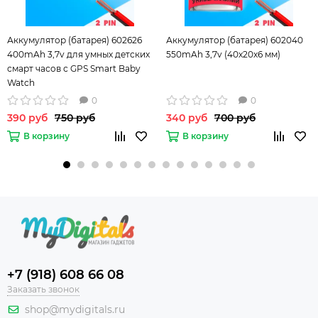
Аккумулятор (батарея) 602626
Аккумулятор (батарея) 602040
400mAh 3,7v для умных детских
550mAh 3,7v (40х20х6 мм)
смарт часов с GPS Smart Baby
Watch
Q50/Q60/Q80/Q90/EW100/T58 и
0
0
других устройств
390 руб
750 руб
340 руб
700 руб
В корзину
В корзину
+7 (918) 608 66 08
Заказать звонок
shop@mydigitals.ru