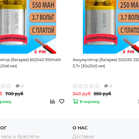
ятор (батарея) 602040 550mAh
Аккумулятор (батарея) 502030 2
х20х6 мм)
3,7v (30х20х5 мм)
0
0
б
700 руб
340 руб
550 руб
орзину
В корзину
ЛОГ
О НАС
часы и браслеты
Доставка