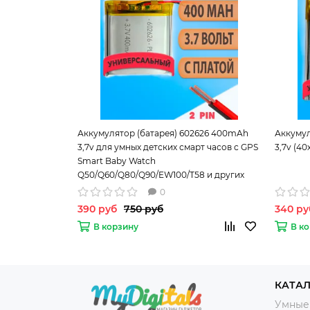
Аккумулятор (батарея) 602626 400mAh
Аккумул
3,7v для умных детских смарт часов с GPS
3,7v (40
Smart Baby Watch
Q50/Q60/Q80/Q90/EW100/T58 и других
устройств
0
390 руб
750 руб
340 ру
В корзину
В к
КАТА
Умные 