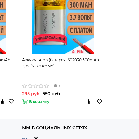
50mAh
Аккумулятор (батарея) 602030 300mAh
Аккумулятор 
3,7v (30х20х6 мм)
3,7v (40х25х8 
0
295 руб
550 руб
370 руб
550
В корзину
В корзину
МЫ В СОЦИАЛЬНЫХ СЕТЯХ