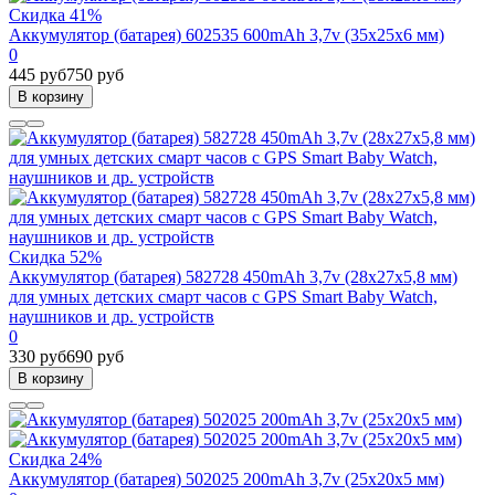
Скидка 41%
Аккумулятор (батарея) 602535 600mAh 3,7v (35х25х6 мм)
0
445 руб
750 руб
В корзину
Скидка 52%
Аккумулятор (батарея) 582728 450mAh 3,7v (28х27х5,8 мм)
для умных детских смарт часов с GPS Smart Baby Watch,
наушников и др. устройств
0
330 руб
690 руб
В корзину
Скидка 24%
Аккумулятор (батарея) 502025 200mAh 3,7v (25х20х5 мм)