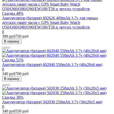
Скидка 48%
Аккумулятор (батарея) 602626 400mAh 3,7v для умных
детских смарт часов с GPS Smart Baby Watch
Q50/Q60/Q80/Q90/EW100/T58 и других устройств
0
390 руб
750 руб
В корзину
Скидка 51%
Аккумулятор (батарея) 602040 550mAh 3,7v (40х20х6 мм)
0
340 руб
700 руб
В корзину
Скидка 38%
Аккумулятор (батарея) 502030 250mAh 3,7v (30х20х5 мм)
0
340 руб
550 руб