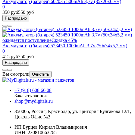
Аккумулятор (батарея) 602035 500mAh 3,7v (35х20х6 мм)
0
350 руб
550 руб
Распродано
ожидается поступление
Скидка 45%
Аккумулятор (батарея) 523450 1000mAh 3,7v (50х34х5,2 мм)
0
415 руб
750 руб
Распродано
Вы смотрели
Очистить
+7 (918) 608 66 08
Заказать звонок
shop@mydigitals.ru
350005
,
Россия
, Краснодар,
ул. Григория Булгакова 12/1,
Цоколь Офис №3
ИП Бурцев Кирилл Владимирович
ИНН:
230810663265