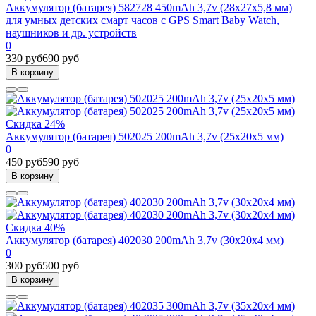
Аккумулятор (батарея) 582728 450mAh 3,7v (28х27х5,8 мм)
для умных детских смарт часов с GPS Smart Baby Watch,
наушников и др. устройств
0
330 руб
690 руб
В корзину
Скидка 24%
Аккумулятор (батарея) 502025 200mAh 3,7v (25х20х5 мм)
0
450 руб
590 руб
В корзину
Скидка 40%
Аккумулятор (батарея) 402030 200mAh 3,7v (30х20х4 мм)
0
300 руб
500 руб
В корзину