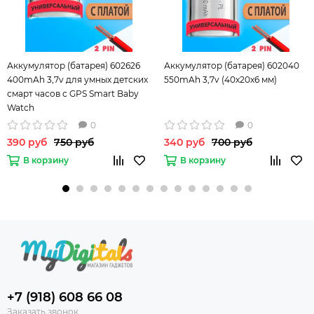
Аккумулятор (батарея) 602626
Аккумулятор (батарея) 602040
400mAh 3,7v для умных детских
550mAh 3,7v (40х20х6 мм)
смарт часов с GPS Smart Baby
Watch
Q50/Q60/Q80/Q90/EW100/T58 и
0
0
других устройств
390 руб
750 руб
340 руб
700 руб
В корзину
В корзину
+7 (918) 608 66 08
Заказать звонок