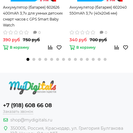
Аккумулятор (батарея) 602626
Аккумулятор (батарея) 602040
400mAh 3,7v для умных детских
550mAh 3,7v (40х20х6 мм)
смарт часов с GPS Smart Baby
Watch
Q50/Q60/Q80/Q90/EW100/T58 и
0
0
других устройств
390 руб
750 руб
340 руб
700 руб
В корзину
В корзину
+7 (918) 608 66 08
Заказать звонок
shop@mydigitals.ru
350005
,
Россия
, Краснодар,
ул. Григория Булгакова